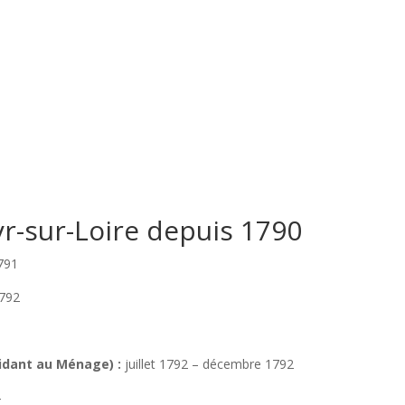
yr-sur-Loire depuis 1790
1791
1792
idant au Ménage) :
juillet 1792 – décembre 1792
4