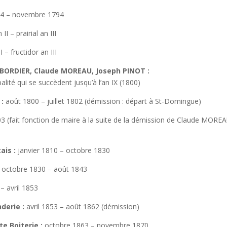
794 – novembre 1794
II – prairial an III
II – fructidor an III
 BORDIER, Claude MOREAU, Joseph PINOT :
lité qui se succèdent jusqu’à l’an IX (1800)
:
août 1800 – juillet 1802 (démission : départ à St-Domingue)
3 (fait fonction de maire à la suite de la démission de Claude MOREA
ais :
janvier 1810 – octobre 1830
octobre 1830 – août 1843
– avril 1853
derie :
avril 1853 – août 1862 (démission)
e Boiterie :
octobre 1863 – novembre 1870