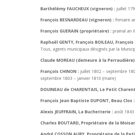
Barthélémy FAUCHEUX (vigneron) :
juillet 1
François BESNARDEAU (vigneron) :
frimaire an 
François GUERAIN (propriétaire) :
prairial an I
Raphaël GENTY, François BOILEAU, François
Tous, agents municipaux désignés par la Municipa
Claude MOREAU (demeure à la Perraudière) 
François CHINON :
juillet 1802 – septembre 180
septembre 1803 – janvier 1810 (maire)
DOUINEAU de CHARENTAIS, Le Petit Charent
François Jean Baptiste DUPONT, Beau Clos :
Alexis JEUFFRAIN, La Buchetterie :
août 1843 
Charles BOUTARD, Propriétaire de la Moisan
André COSSON AURY, Propriétaire de la Petit